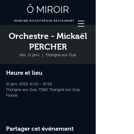
Ô MIROIR
DANCING-DISCOTHÈQUE-RESTAURANT
Orchestre - Mickaël
PERCHER
dim. 12 janv.
  |  
Thorigné-sur-Dué
Heure et lieu
12 janv. 2025, 14:30 – 19:30
Thorigné-sur-Dué, 72160 Thorigné-sur-Dué,
France
Partager cet événement