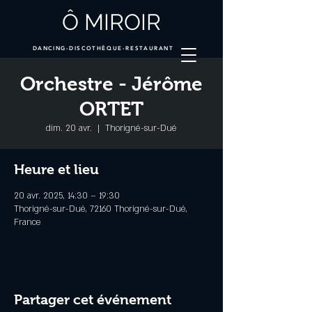
Ô MIROIR
DANCING-DISCOTHÈQUE-RESTAURANT
Orchestre - Jérôme
ORTET
dim. 20 avr.
  |  
Thorigné-sur-Dué
Heure et lieu
20 avr. 2025, 14:30 – 19:30
Thorigné-sur-Dué, 72160 Thorigné-sur-Dué,
France
Partager cet événement