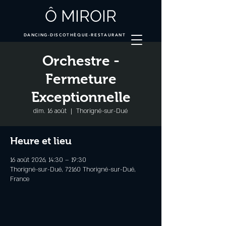
Ô MIROIR
DANCING-DISCOTHÈQUE-RESTAURANT
Orchestre -
Fermeture
Exceptionnelle
dim. 16 août
  |  
Thorigné-sur-Dué
Heure et lieu
16 août 2026, 14:30 – 19:30
Thorigné-sur-Dué, 72160 Thorigné-sur-Dué,
France