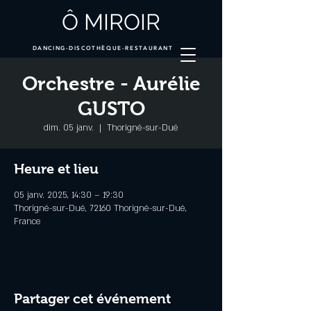
Ô MIROIR
DANCING-DISCOTHÈQUE-RESTAURANT
Orchestre - Aurélie
GUSTO
dim. 05 janv.
  |  
Thorigné-sur-Dué
Heure et lieu
05 janv. 2025, 14:30 – 19:30
Thorigné-sur-Dué, 72160 Thorigné-sur-Dué,
France
Partager cet événement