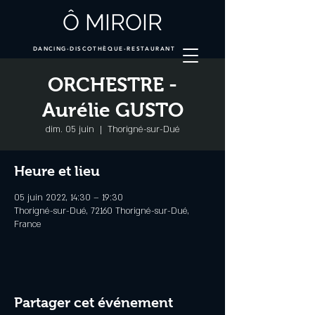
Ô MIROIR
DANCING-DISCOTHÈQUE-RESTAURANT
ORCHESTRE -
Aurélie GUSTO
dim. 05 juin
  |  
Thorigné-sur-Dué
Heure et lieu
05 juin 2022, 14:30 – 19:30
Thorigné-sur-Dué, 72160 Thorigné-sur-Dué,
France
Partager cet événement