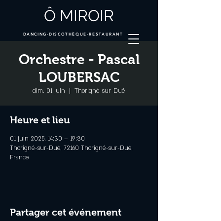
Ô MIROIR
DANCING-DISCOTHÈQUE-RESTAURANT
Orchestre - Pascal
LOUBERSAC
dim. 01 juin
  |  
Thorigné-sur-Dué
Heure et lieu
01 juin 2025, 14:30 – 19:30
Thorigné-sur-Dué, 72160 Thorigné-sur-Dué,
France
Partager cet événement