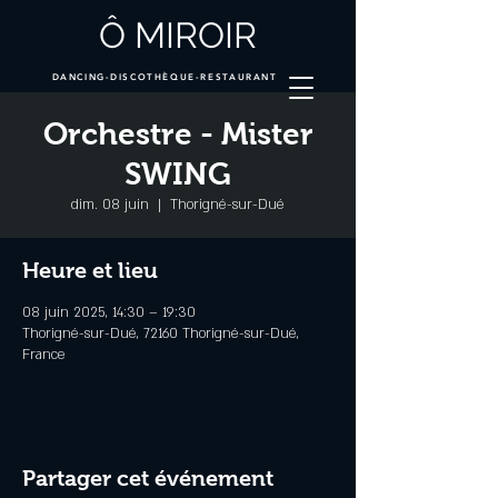
Ô MIROIR
DANCING-DISCOTHÈQUE-RESTAURANT
Orchestre - Mister
SWING
dim. 08 juin
  |  
Thorigné-sur-Dué
Heure et lieu
08 juin 2025, 14:30 – 19:30
Thorigné-sur-Dué, 72160 Thorigné-sur-Dué,
France
Partager cet événement