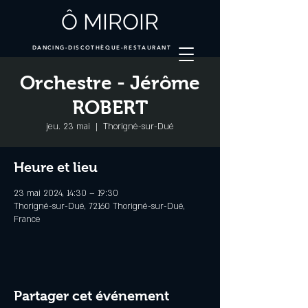
Ô MIROIR
DANCING-DISCOTHÈQUE-RESTAURANT
Orchestre - Jérôme
ROBERT
jeu. 23 mai
  |  
Thorigné-sur-Dué
Heure et lieu
23 mai 2024, 14:30 – 19:30
Thorigné-sur-Dué, 72160 Thorigné-sur-Dué,
France
Partager cet événement