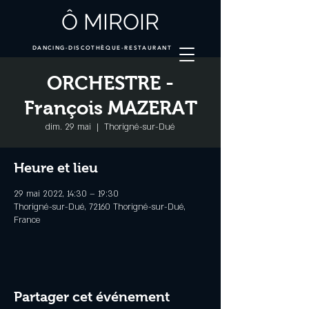
Ô MIROIR
DANCING-DISCOTHÈQUE-RESTAURANT
ORCHESTRE -
François MAZERAT
dim. 29 mai
  |  
Thorigné-sur-Dué
Heure et lieu
29 mai 2022, 14:30 – 19:30
Thorigné-sur-Dué, 72160 Thorigné-sur-Dué,
France
Partager cet événement