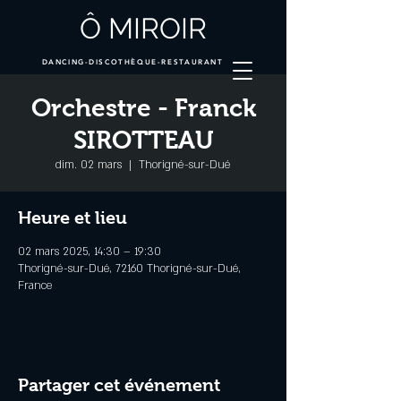
Ô MIROIR
DANCING-DISCOTHÈQUE-RESTAURANT
Orchestre - Franck
SIROTTEAU
dim. 02 mars
  |  
Thorigné-sur-Dué
Heure et lieu
02 mars 2025, 14:30 – 19:30
Thorigné-sur-Dué, 72160 Thorigné-sur-Dué,
France
Partager cet événement