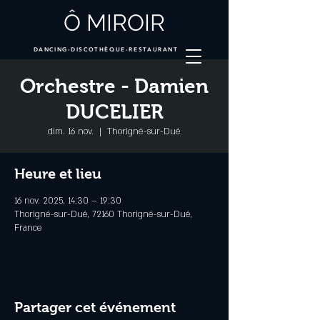
Ô MIROIR
DANCING-DISCOTHÈQUE-RESTAURANT
Orchestre - Damien
DUCELIER
dim. 16 nov.
  |  
Thorigné-sur-Dué
Heure et lieu
16 nov. 2025, 14:30 – 19:30
Thorigné-sur-Dué, 72160 Thorigné-sur-Dué,
France
Partager cet événement