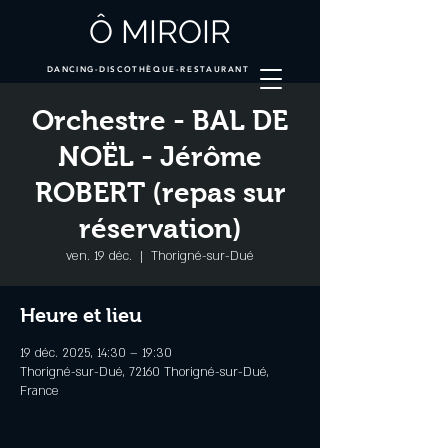
Ô MIROIR
DANCING-DISCOTHÈQUE-RESTAURANT
Orchestre - BAL DE
NOËL - Jérôme
ROBERT (repas sur
réservation)
ven. 19 déc.
  |  
Thorigné-sur-Dué
Heure et lieu
19 déc. 2025, 14:30 – 19:30
Thorigné-sur-Dué, 72160 Thorigné-sur-Dué,
France