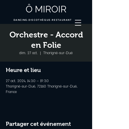
Ô MIROIR
DANCING-DISCOTHÈQUE-RESTAURANT
Orchestre - Accord
en Folie
dim. 27 oct.
  |  
Thorigné-sur-Dué
Heure et lieu
27 oct. 2024, 14:30 – 19:30
Thorigné-sur-Dué, 72160 Thorigné-sur-Dué,
France
Partager cet événement